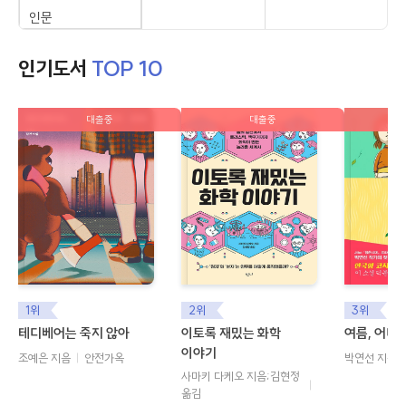
인문
자기계발
인기도서
TOP 10
경제/경영
대출중
대출중
가정/취미/실용
의학/건강
여행/지리
과학/기술
사회과학
1위
2위
3위
종교
테디베어는 죽지 않아
이토록 재밌는 화학
여름, 어디
이야기
조예은 지음
안전가옥
박연선 지음
역사/문화
사마키 다케오 지음;김현정
옮김
예술/대중문화