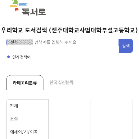
우리학교 도서검색 (전주대학교사범대학부설고등학교)
분
검
검색
류
색
어
인기 검색어
한국십진분류
카테고리분류
전체
소설
에세이/시/희곡