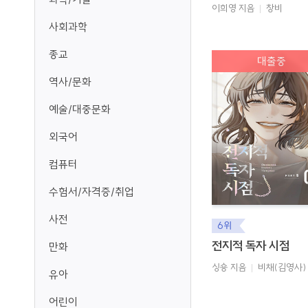
이희영 지음
창비
사회과학
종교
대출중
역사/문화
예술/대중문화
외국어
컴퓨터
수험서/자격증/취업
사전
6위
전지적 독자 시점
만화
싱숑 지음
비채(김영사)
유아
어린이