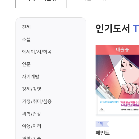
인기도서
T
전체
소설
대출중
에세이/시/희곡
인문
자기계발
경제/경영
가정/취미/실용
의학/건강
1위
여행/지리
페인트
과학/기술