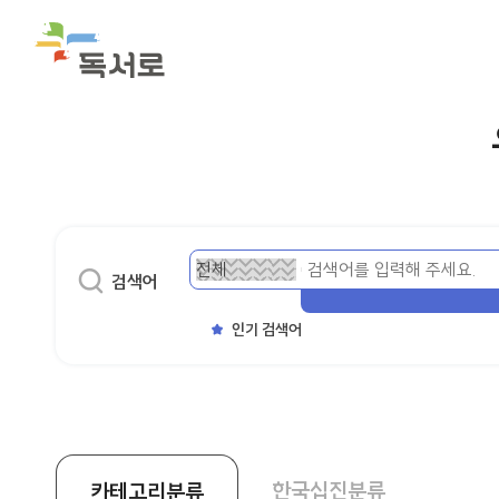
분
검
검색어
류
색
어
인기 검색어
한국십진분류
카테고리분류