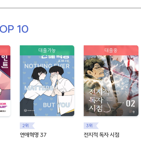
OP 10
대출가능
대출중
2위
3위
연애혁명 37
전지적 독자 시점