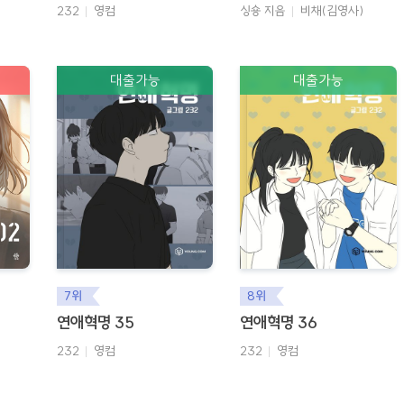
232
영컴
싱숑 지음
비채(김영사)
대출가능
대출가능
7위
8위
연애혁명 35
연애혁명 36
232
영컴
232
영컴