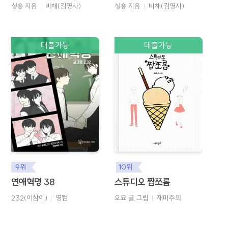
싱숑 지음
비채(김영사)
싱숑 지음
비채(김영사)
대출가능
대출가능
9위
10위
연애혁명 38
스튜디오 짭쪼롬
232(이삼이)
영컴
오묘 글.그림
재미주의